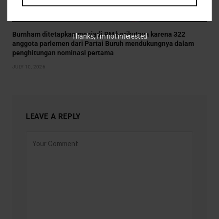
Burnham ditetapkan menjadi PM berikutnya karena 322
Thanks, I’m not interested
anggota parlemen dari Partai Buruh mendukungnya dalam
penghitungan nominasi pertama
JULY 10, 2026
LEAVE A REPLY