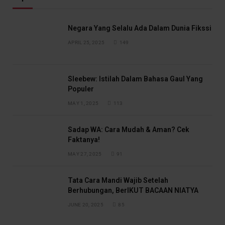
Negara Yang Selalu Ada Dalam Dunia Fikssi
APRIL 25, 2025
149
Sleebew: Istilah Dalam Bahasa Gaul Yang
Populer
MAY 1, 2025
113
Sadap WA: Cara Mudah & Aman? Cek
Faktanya!
MAY 27, 2025
91
Tata Cara Mandi Wajib Setelah
Berhubungan, BerIKUT BACAAN NIATYA
JUNE 20, 2025
85