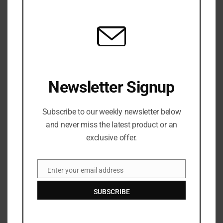
THIS
MOD
Newsletter Signup
Menolak Pasrah di Usia Senja: Kisah 55 Lansia Bontang
Merajut Asa melalui Home Care
Subscribe to our weekly newsletter below
JULY 13, 2026
and never miss the latest product or an
exclusive offer.
Enter your email address
Email
SUBSCRIBE