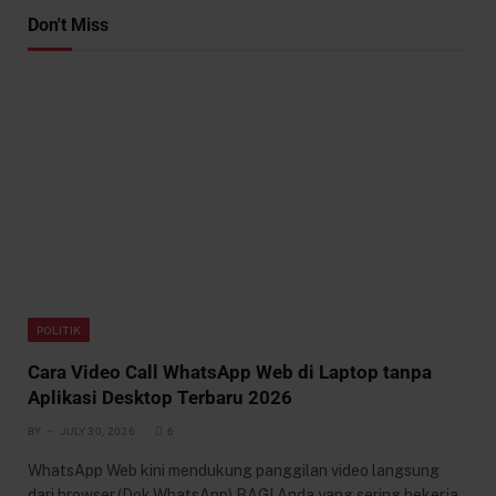
Don't Miss
POLITIK
Cara Video Call WhatsApp Web di Laptop tanpa
Aplikasi Desktop Terbaru 2026
BY
JULY 30, 2026
6
WhatsApp Web kini mendukung panggilan video langsung
dari browser.(Dok.WhatsApp) BAGI Anda yang sering bekerja