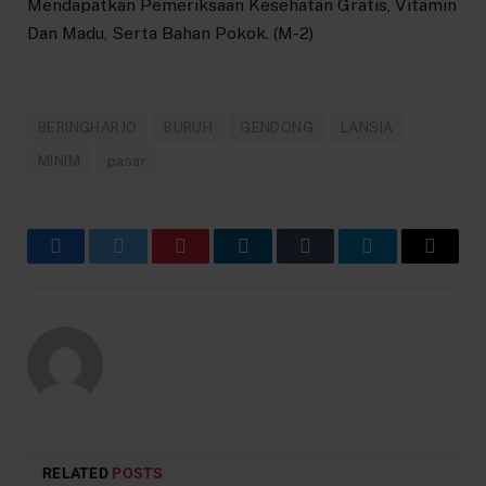
Mendapatkan Pemeriksaan Kesehatan Gratis, Vitamin
Dan Madu, Serta Bahan Pokok. (M-2)
BERINGHARJO
BURUH
GENDONG
LANSIA
MINIM
pasar
Facebook
Twitter
Pinterest
LinkedIn
Tumblr
Telegram
Email
RELATED
POSTS