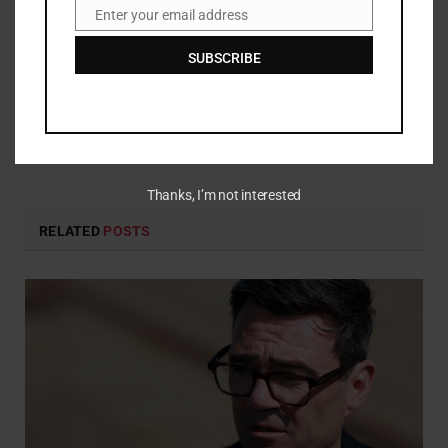
Enter your email address
Email
Facebook
Twitter
Pinterest
LinkedIn
Tumblr
Telegram
Email
SUBSCRIBE
Thanks, I’m not interested
RELATED
POSTS