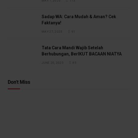
MAY 1, 2025
113
Sadap WA: Cara Mudah & Aman? Cek
Faktanya!
MAY 27, 2025
91
Tata Cara Mandi Wajib Setelah
Berhubungan, BerIKUT BACAAN NIATYA
JUNE 20, 2025
85
Don't Miss