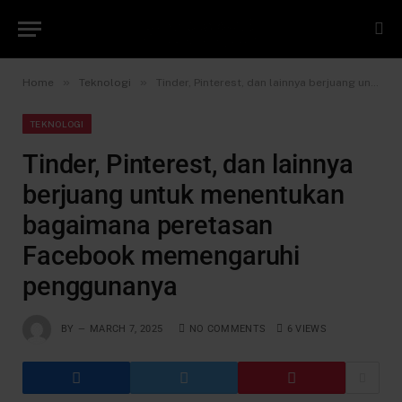
»
»
Home
Teknologi
Tinder, Pinterest, dan lainnya berjuang untuk menentukan bagaimana peretasan Facebook memengaruhi penggunanya
TEKNOLOGI
Tinder, Pinterest, dan lainnya
berjuang untuk menentukan
bagaimana peretasan
Facebook memengaruhi
penggunanya
BY
MARCH 7, 2025
NO COMMENTS
6
VIEWS