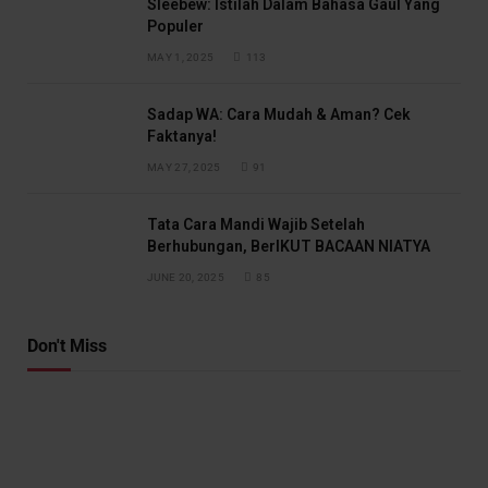
Sleebew: Istilah Dalam Bahasa Gaul Yang
Populer
MAY 1, 2025
113
Sadap WA: Cara Mudah & Aman? Cek
Faktanya!
MAY 27, 2025
91
Tata Cara Mandi Wajib Setelah
Berhubungan, BerIKUT BACAAN NIATYA
JUNE 20, 2025
85
Don't Miss