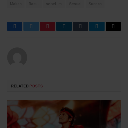
Makan
Rasul
sebelum
Sesuai
Sunnah
Facebook
Twitter
Pinterest
LinkedIn
Tumblr
Telegram
Email
RELATED
POSTS