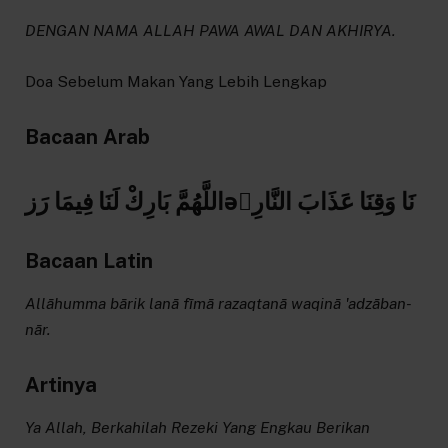
DENGAN NAMA ALLAH PAWA AWAL DAN AKHIRYA.
Doa Sebelum Makan Yang Lebih Lengkap
Bacaan Arab
اللَّهُمَّ بَارِكْ لَنَا فِيمَا رَزəَنَا وَقِنَا عَذَابَ النَّارِ
Bacaan Latin
Allāhumma bārik lanā fīmā razaqtanā waqinā 'adzāban-
nār.
Artinya
Ya Allah, Berkahilah Rezeki Yang Engkau Berikan