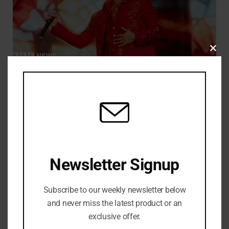
CLO
THIS
Bruno Mars mendapat pembukaan tak terduga sebelum pesta
Wembley dimulai
MOD
JULY 19, 2026
Newsletter Signup
Subscribe to our weekly newsletter below
and never miss the latest product or an
exclusive offer.