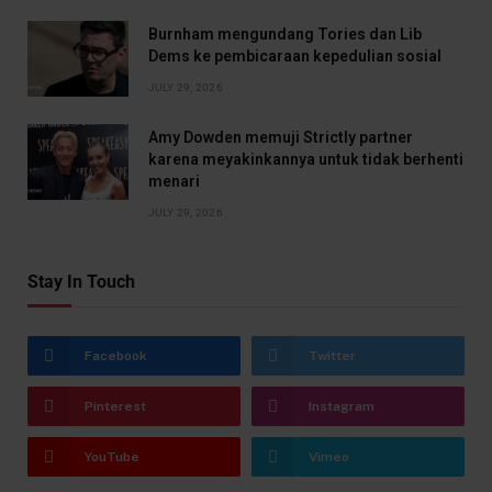
Burnham mengundang Tories dan Lib
Dems ke pembicaraan kepedulian sosial
JULY 29, 2026
Amy Dowden memuji Strictly partner
karena meyakinkannya untuk tidak berhenti
menari
JULY 29, 2026
Stay In Touch
Facebook
Twitter
Pinterest
Instagram
YouTube
Vimeo