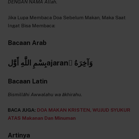
DENGAN NAMA Allah.
Jika Lupa Membaca Doa Sebelum Makan, Maka Saat
Ingat Bisa Membaca:
Bacaan Arab
بِسْمِ اللَّهِ أَوَّلajaranُ وَآخِرَهُ
Bacaan Latin
Bismillāhi Awwalahu wa ākhirahu.
BACA JUGA:
DOA MAKAN KRISTEN, WUJUD SYUKUR
ATAS Makanan Dan Minuman
Artinya