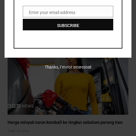
Enter your email address
Email
Scott Mills adalah bintang BBC dengan bayaran tertinggi
sebelum pemecatan
SUBSCRIBE
JULY 14, 2026
Thanks, I’m not interested
Harga minyak turun kembali ke tingkat sebelum perang Iran
JUNE 25, 2026