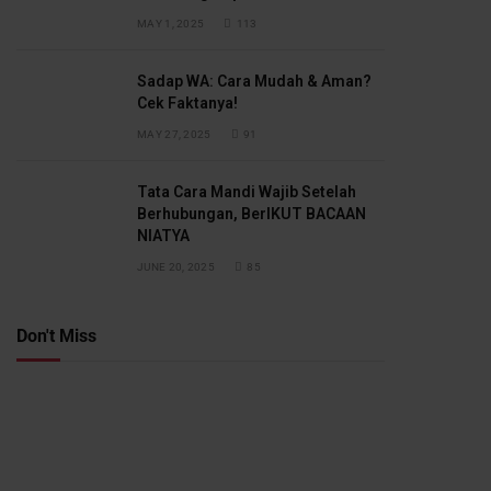
MAY 1, 2025
113
Sadap WA: Cara Mudah & Aman?
Cek Faktanya!
MAY 27, 2025
91
Tata Cara Mandi Wajib Setelah
Berhubungan, BerIKUT BACAAN
NIATYA
JUNE 20, 2025
85
Don't Miss