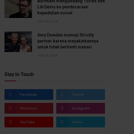
Burnham mengundang Tories dan
Lib Dems ke pembicaraan
kepedulian sosial
JULY 29, 2026
Amy Dowden memuji Strictly
partner karena meyakinkannya
untuk tidak berhenti menari
JULY 29, 2026
Stay In Touch
Facebook
Twitter
Pinterest
Instagram
YouTube
Vimeo