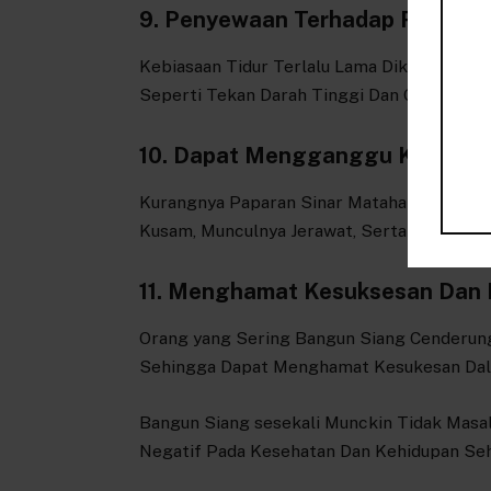
9. Penyewaan Terhadap Penyaki
Kebiasaan Tidur Terlalu Lama Dikaitkan Del
Seperti Tekan Darah Tinggi Dan Gangguan 
10. Dapat Mengganggu Kulite Ku
Kurangnya Paparan Sinar Matahari Dan Ga
Kusam, Munculnya Jerawat, Serta Penua Dini
11. Menghamat Kesuksesan Dan Di
Orang yang Sering Bangun Siang Cenderung
Sehingga Dapat Menghamat Kesukesan Dala
Bangun Siang sesekali Munckin Tidak Masal
Negatif Pada Kesehatan Dan Kehidupan Seh