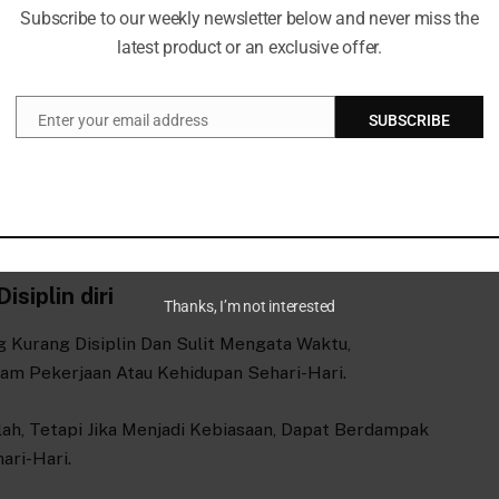
t Jantung
Subscribe to our weekly newsletter below and never miss the
latest product or an exclusive offer.
angan Peningkatan Risiko Penyakit Kardiovaskular,
Jantung.
Enter your email address
SUBSCRIBE
Email
lit
ngguan Pola Tidur Dapat Menyebabkan Kulit Tampak
.
siplin diri
Thanks, I’m not interested
 Kurang Disiplin Dan Sulit Mengata Waktu,
m Pekerjaan Atau Kehidupan Sehari-Hari.
ah, Tetapi Jika Menjadi Kebiasaan, Dapat Berdampak
ari-Hari.