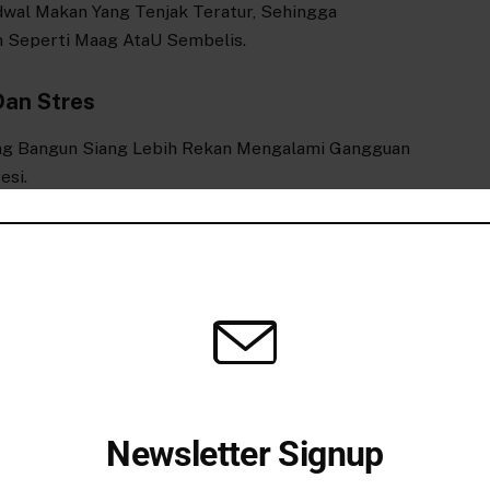
wal Makan Yang Tenjak Teratur, Sehingga
 Seperti Maag AtaU Sembelis.
Dan Stres
ng Bangun Siang Lebih Rekan Mengalami Gangguan
esi.
ja Atau Belajar Menjadi Lebih Singkat, Sewingga
 Dalam Menyelesaikan Tugas.
ahari
an Terkena Sinar Matahari Pagi, Yang Penting untuk
Newsletter Signup
 Tulu Serta Sistem KekeBalan Tubuh.