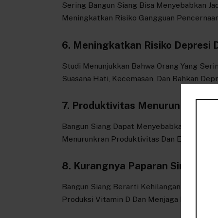
Sering Bangun Siang Bisa Menyebabkan Jad
Meningkatkan Risiko Gangguan Pencernaan
6. Meningkatkan Risiko Depresi 
Studi Menunjukkan Bahwa Orang Yang Seri
Suasana Hati, Kecemasan, Dan Bahkan Depr
7. Produktivitas Menurun
Bangun Siang Dapat Menyebabkan Waktu Ker
Menurunkran Produktivitas Dan Efektivitas
8. Kurangnya Paparan Sinar Mat
Bangun Siang Berarti Kehilangan Kesempat
Produksi Vitamin D Dan Menjaga Kesehatan