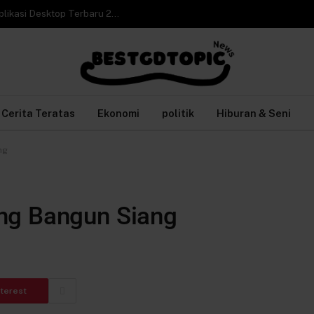
Cara Video Call WhatsApp Web di Laptop tanpa Aplikasi Desktop Terbaru 2026
Cerita Teratas
Ekonomi
politik
Hiburan & Seni
ng
ng Bangun Siang
nterest