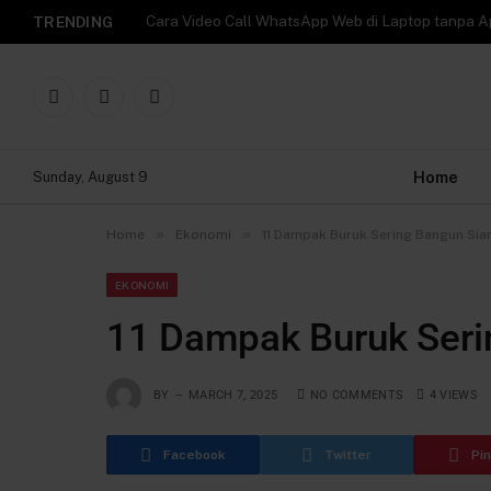
TRENDING
Facebook
X
Instagram
(Twitter)
Home
Sunday, August 9
»
»
Home
Ekonomi
11 Dampak Buruk Sering Bangun Sia
EKONOMI
11 Dampak Buruk Seri
BY
MARCH 7, 2025
NO COMMENTS
4
VIEWS
Facebook
Twitter
Pi