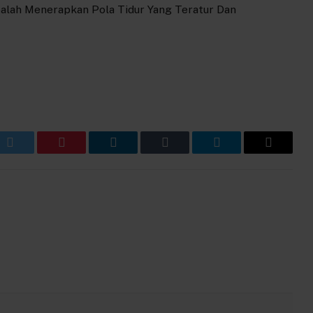
balah Menerapkan Pola Tidur Yang Teratur Dan
k
Twitter
Pinterest
LinkedIn
Tumblr
Telegram
Email