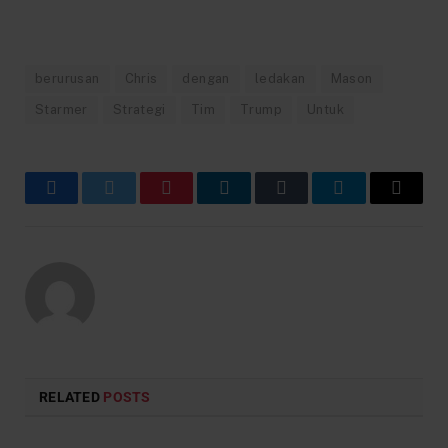
berurusan
Chris
dengan
ledakan
Mason
Starmer
Strategi
Tim
Trump
Untuk
Facebook
Twitter
Pinterest
LinkedIn
Tumblr
Telegram
Email
RELATED
POSTS