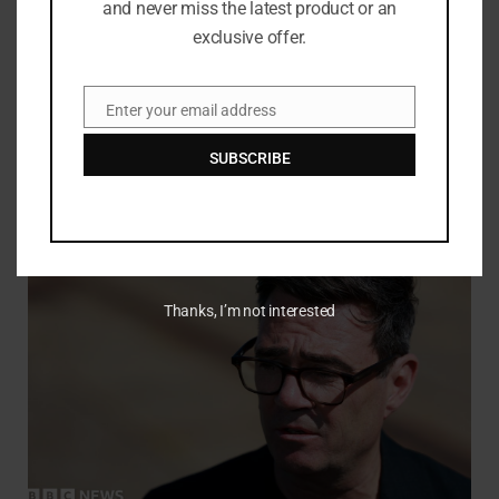
and never miss the latest product or an
exclusive offer.
Enter your email address
Email
SUBSCRIBE
Mantan bintang sepak bola Inggris Shaun Wright-Phillips
bergabung dengan barisan Strictly
JULY 30, 2026
Thanks, I’m not interested