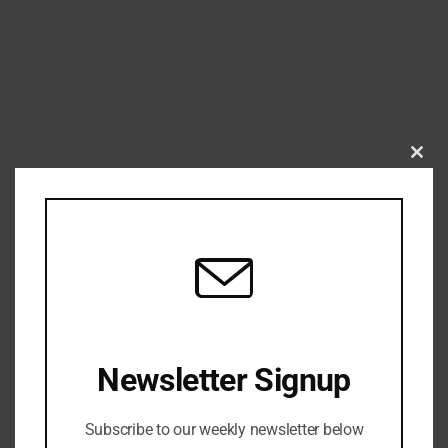
CLO
THIS
MOD
Cara Video Call WhatsApp Web di Laptop tanpa Aplikasi
Desktop Terbaru 2026
JULY 30, 2026
Newsletter Signup
Subscribe to our weekly newsletter below