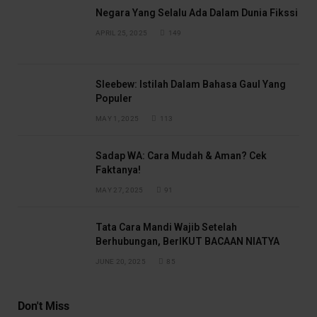
Negara Yang Selalu Ada Dalam Dunia Fikssi
APRIL 25, 2025
149
Sleebew: Istilah Dalam Bahasa Gaul Yang
Populer
MAY 1, 2025
113
Sadap WA: Cara Mudah & Aman? Cek
Faktanya!
MAY 27, 2025
91
Tata Cara Mandi Wajib Setelah
Berhubungan, BerIKUT BACAAN NIATYA
JUNE 20, 2025
85
Don't Miss