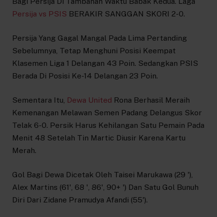
Bagi Persija Di Tambahan Waktu Babak Kedua. Laga
Persija vs PSIS
BERAKIR SANGGAN SKORI 2-0.
Persija Yang Gagal Mangal Pada Lima Pertanding
Sebelumnya, Tetap Menghuni Posisi Keempat
Klasemen Liga 1 Delangan 43 Poin. Sedangkan PSIS
Berada Di Posisi Ke-14 Delangan 23 Poin.
Sementara Itu,
Dewa United
Rona Berhasil Meraih
Kemenangan Melawan Semen Padang Delangus Skor
Telak 6-0. Persik Harus Kehilangan Satu Pemain Pada
Menit 48 Setelah Tin Martic Diusir Karena Kartu
Merah.
Gol Bagi Dewa Dicetak Oleh Taisei Marukawa (29 '),
Alex Martins (61', 68 ', 86', 90+ ') Dan Satu Gol Bunuh
Diri Dari Zidane Pramudya Afandi (55').