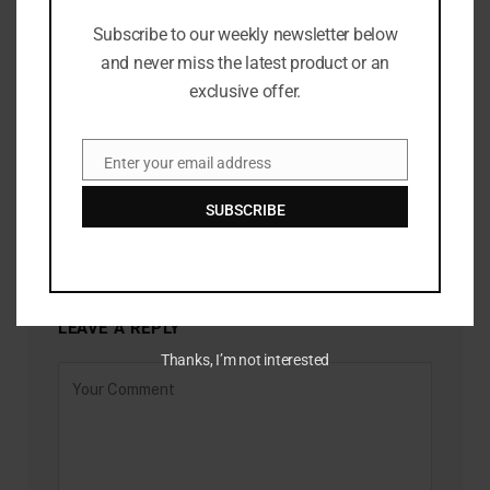
Subscribe to our weekly newsletter below
and never miss the latest product or an
exclusive offer.
Enter your email address
Toney mencetak hat-trick dalam kemenangan persahabatan
Email
Inggris
SUBSCRIBE
JUNE 19, 2026
LEAVE A REPLY
Thanks, I’m not interested