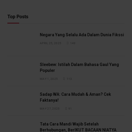
Top Posts
Negara Yang Selalu Ada Dalam Dunia Fikssi
APRIL 25, 2025
149
Sleebew: Istilah Dalam Bahasa Gaul Yang
Populer
MAY 1, 2025
113
Sadap WA: Cara Mudah & Aman? Cek
Faktanya!
MAY 27, 2025
91
Tata Cara Mandi Wajib Setelah
Berhubungan, BerIKUT BACAAN NIATYA