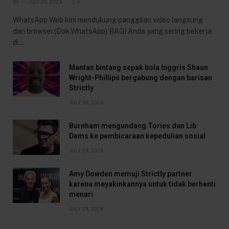
BY
JULY 30, 2026
6
WhatsApp Web kini mendukung panggilan video langsung
dari browser.(Dok.WhatsApp) BAGI Anda yang sering bekerja
di…
Mantan bintang sepak bola Inggris Shaun
Wright-Phillips bergabung dengan barisan
Strictly
JULY 30, 2026
Burnham mengundang Tories dan Lib
Dems ke pembicaraan kepedulian sosial
JULY 29, 2026
Amy Dowden memuji Strictly partner
karena meyakinkannya untuk tidak berhenti
menari
JULY 29, 2026