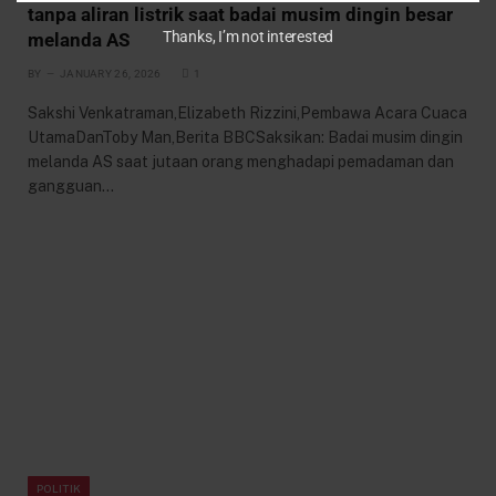
tanpa aliran listrik saat badai musim dingin besar
Thanks, I’m not interested
melanda AS
BY
JANUARY 26, 2026
1
Sakshi Venkatraman,Elizabeth Rizzini,Pembawa Acara Cuaca
UtamaDanToby Man,Berita BBCSaksikan: Badai musim dingin
melanda AS saat jutaan orang menghadapi pemadaman dan
gangguan…
POLITIK