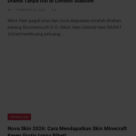
Drama Tanpa Gol di London Stadium
BY
FEBRUARY 22, 2026
6
West Ham gagal lolos dari zona degradasi setelah ditahan
imbang Bournemouth 0-0. (West Ham United) Ham BARAT
United membuang peluang…
TEKNOLOGI
Nova Skin 2026: Cara Mendapatkan Skin Minecraft
Keren Gratis tanpa Ribet!