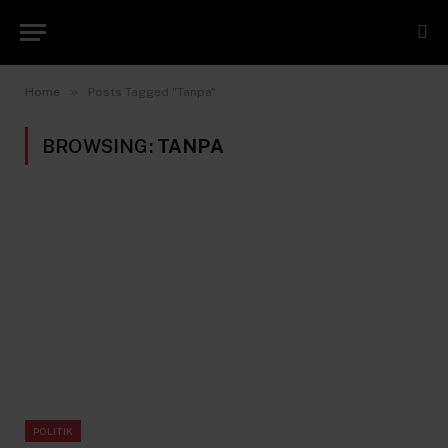
»
Home
Posts Tagged "Tanpa"
BROWSING:
TANPA
POLITIK