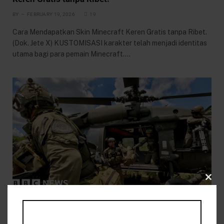
BY
FEBRUARY 19, 2026
19
Cara Mendapatkan Skin Minecraft Keren Gratis tanpa Ribet.
(Dok. Jete X) KUSTOMISASI karakter telah menjadi identitas
utama bagi para pemain Minecraft.…
CLO
CERITA TERATAS
THIS
Saksikan: BBC bergabung dengan pasukan
komando Kolombia berperang dalam 'pertempuran