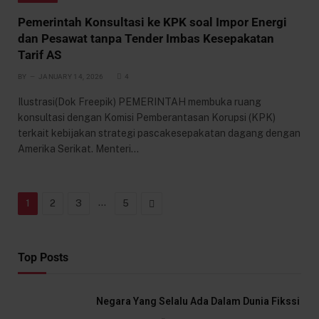
Pemerintah Konsultasi ke KPK soal Impor Energi
dan Pesawat tanpa Tender Imbas Kesepakatan
Tarif AS
BY
JANUARY 14, 2026
4
Ilustrasi(Dok Freepik) PEMERINTAH membuka ruang
konsultasi dengan Komisi Pemberantasan Korupsi (KPK)
terkait kebijakan strategi pascakesepakatan dagang dengan
Amerika Serikat. Menteri…
…
Next
1
2
3
5
Top Posts
Negara Yang Selalu Ada Dalam Dunia Fikssi