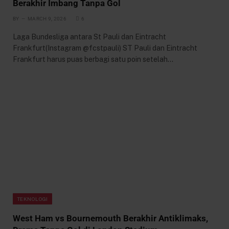
Berakhir Imbang Tanpa Gol
BY
MARCH 9, 2026
6
Laga Bundesliga antara St Pauli dan Eintracht
Frankfurt(Instagram @fcstpauli) ST Pauli dan Eintracht
Frankfurt harus puas berbagi satu poin setelah…
TEKNOLOGI
West Ham vs Bournemouth Berakhir Antiklimaks,