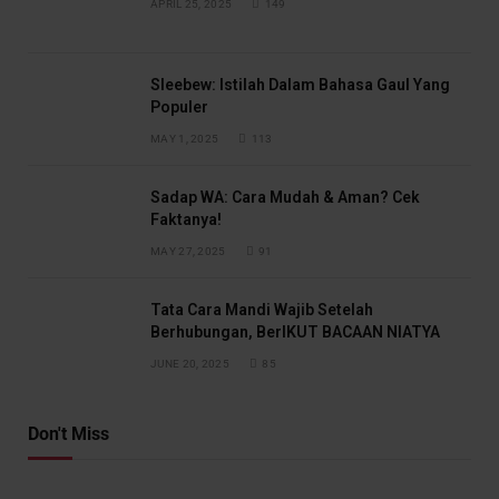
APRIL 25, 2025
149
Sleebew: Istilah Dalam Bahasa Gaul Yang
Populer
MAY 1, 2025
113
Sadap WA: Cara Mudah & Aman? Cek
Faktanya!
MAY 27, 2025
91
Tata Cara Mandi Wajib Setelah
Berhubungan, BerIKUT BACAAN NIATYA
JUNE 20, 2025
85
Don't Miss