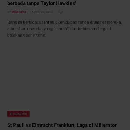
berbeda tanpa Taylor Hawkins'
BY
MIKE MIKE
APRIL 22, 2026
3
Band ini berbicara tentang kehidupan tanpa drummer mereka,
album baru mereka yang “marah”, dan kebiasaan Lego di
belakang panggung.
TEKNOLOGI
St Pauli vs Eintracht Frankfurt, Laga di Millerntor