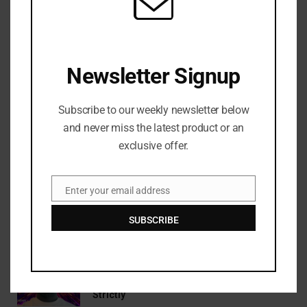
Newsletter Signup
Subscribe to our weekly newsletter below
POLITIK
and never miss the latest product or an
Cara Video Call WhatsApp Web di Laptop tanpa
exclusive offer.
Aplikasi Desktop Terbaru 2026
BY
JULY 30, 2026
6
Enter your email address
Email
WhatsApp Web kini mendukung panggilan video langsung
dari browser.(Dok.WhatsApp) BAGI Anda yang sering bekerja
SUBSCRIBE
di…
Mantan bintang sepak bola Inggris Shaun
Wright-Phillips bergabung dengan barisan
Strictly