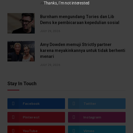
Thanks, I’m not interested
JULY 30, 2026
Burnham mengundang Tories dan Lib
Dems ke pembicaraan kepedulian sosial
JULY 29, 2026
Amy Dowden memuji Strictly partner
karena meyakinkannya untuk tidak berhenti
menari
JULY 29, 2026
Stay In Touch
Facebook
Twitter
Pinterest
Instagram
YouTube
Vimeo