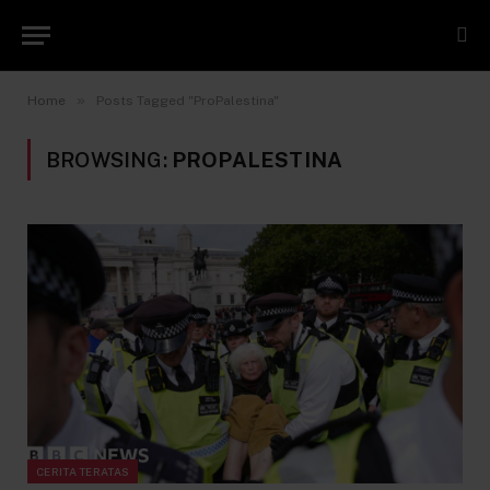
»
Home
Posts Tagged "ProPalestina"
BROWSING:
PROPALESTINA
CERITA TERATAS