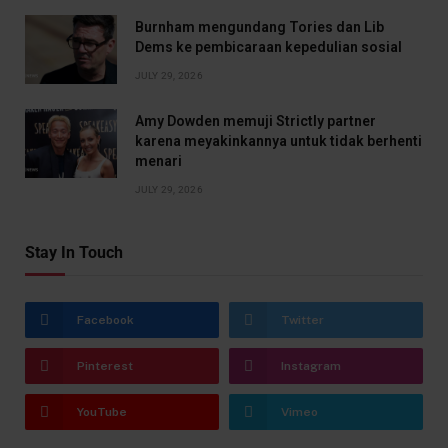
Burnham mengundang Tories dan Lib
Dems ke pembicaraan kepedulian sosial
JULY 29, 2026
Amy Dowden memuji Strictly partner
karena meyakinkannya untuk tidak berhenti
menari
JULY 29, 2026
Stay In Touch
Facebook
Twitter
Pinterest
Instagram
YouTube
Vimeo