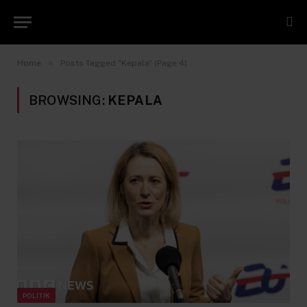
»
Home
Posts Tagged "Kepala" (Page 4)
BROWSING:
KEPALA
POLITIK