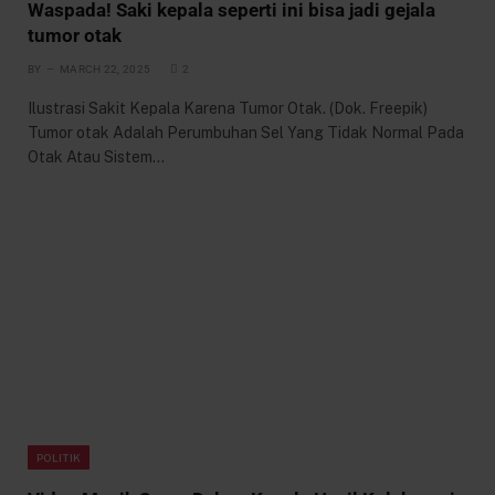
Waspada! Saki kepala seperti ini bisa jadi gejala
tumor otak
BY
MARCH 22, 2025
2
Ilustrasi Sakit Kepala Karena Tumor Otak. (Dok. Freepik)
Tumor otak Adalah Perumbuhan Sel Yang Tidak Normal Pada
Otak Atau Sistem…
POLITIK