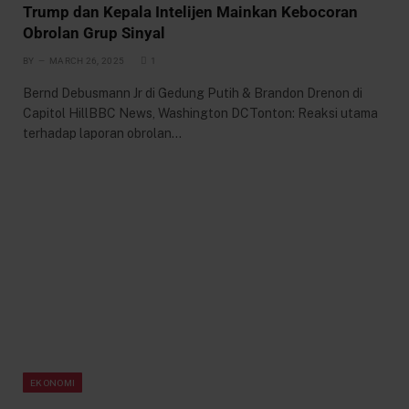
Trump dan Kepala Intelijen Mainkan Kebocoran
Obrolan Grup Sinyal
BY
MARCH 26, 2025
1
Bernd Debusmann Jr di Gedung Putih & Brandon Drenon di
Capitol HillBBC News, Washington DCTonton: Reaksi utama
terhadap laporan obrolan…
EKONOMI