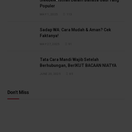
Sleebew: Istilah Dalam Bahasa Gaul Yang
Populer
MAY 1, 2025
113
Sadap WA: Cara Mudah & Aman? Cek
Faktanya!
MAY 27, 2025
91
Tata Cara Mandi Wajib Setelah
Berhubungan, BerIKUT BACAAN NIATYA
JUNE 20, 2025
85
Don't Miss