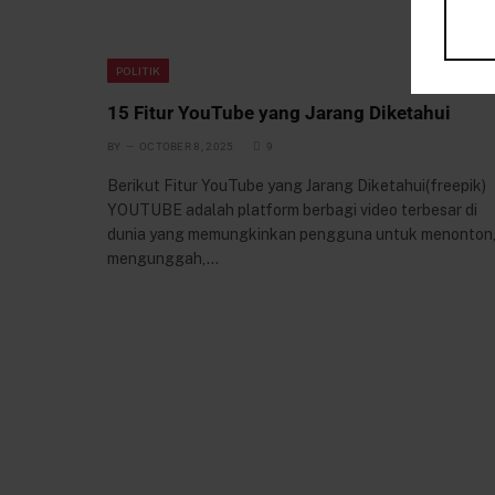
POLITIK
15 Fitur YouTube yang Jarang Diketahui
BY
OCTOBER 8, 2025
9
Berikut Fitur YouTube yang Jarang Diketahui(freepik)
YOUTUBE adalah platform berbagi video terbesar di
dunia yang memungkinkan pengguna untuk menonton
mengunggah,…