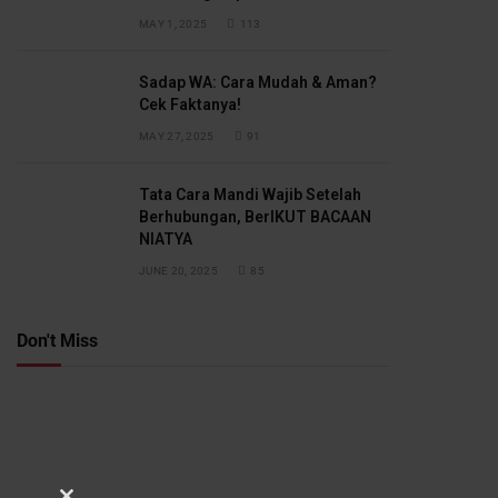
MAY 1, 2025
113
Sadap WA: Cara Mudah & Aman?
Cek Faktanya!
MAY 27, 2025
91
Tata Cara Mandi Wajib Setelah
Berhubungan, BerIKUT BACAAN
NIATYA
JUNE 20, 2025
85
Don't Miss