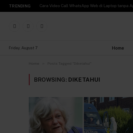
TRENDING
Facebook
X
Instagram
(Twitter)
Home
Friday, August 7
»
Home
Posts Tagged "Diketahui"
BROWSING:
DIKETAHUI