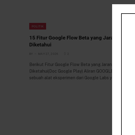
POLITIK
15 Fitur Google Flow Beta yang Jarang
Diketahui
BY
MAY 27, 2026
2
Berikut Fitur Google Flow Beta yang Jarang
Diketahui(Doc Google Play) Aliran GOOGLE adalah
sebuah alat eksperimen dari Google Labs yang…