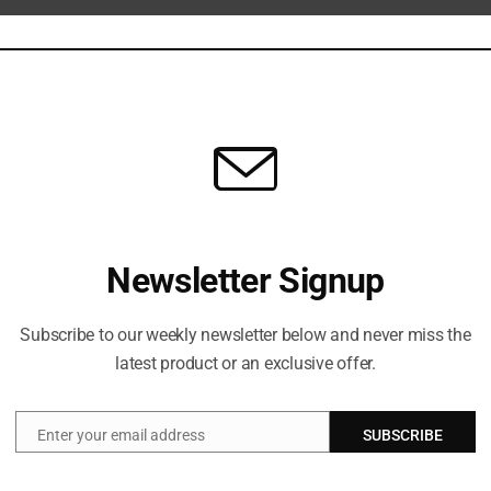
POLITIK
Kiamat Sugra: Pengertian dan Tanda-Tandanya
yang Harus Diketahui
BY
NOVEMBER 23, 2025
8
Ilustrasi.(Freepik) Kiamat sugra adalah istilah dalam
Islam yang Merujuk pada kecil atau tanda-tanda akhir
Newsletter Signup
zaman yang terjadi sebelum berhenti besar…
Subscribe to our weekly newsletter below and never miss the
latest product or an exclusive offer.
Enter your email address
SUBSCRIBE
Email