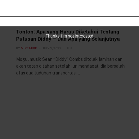
HIBURAN & SENI
Tonton: Apa yang Harus Diketahui Tentang
Thanks, I’m not interested
Putusan Diddy – Dan Apa yang Selanjutnya
BY
MIKE MIKE
JULY 3, 2025
8
Mogul musik Sean “Diddy” Combs ditolak jaminan dan
,
akan tetap ditahan setelah juri mendapati dia bersalah
atas dua tuduhan transportasi…