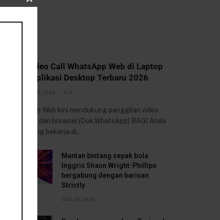
CLOSE
THIS
MODULE
POLITIK
Cara Video Call WhatsApp Web di Laptop
tanpa Aplikasi Desktop Terbaru 2026
BY
JULY 30, 2026
6
WhatsApp Web kini mendukung panggilan video
langsung dari browser.(Dok.WhatsApp) BAGI Anda
yang sering bekerja di…
Mantan bintang sepak bola
Inggris Shaun Wright-Phillips
bergabung dengan barisan
Strictly
JULY 30, 2026