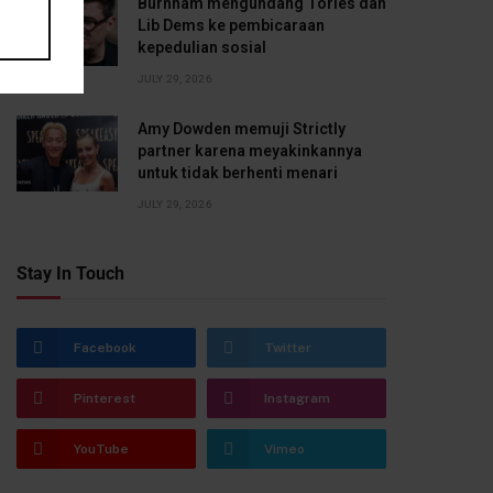
Burnham mengundang Tories dan
Lib Dems ke pembicaraan
kepedulian sosial
JULY 29, 2026
Amy Dowden memuji Strictly
partner karena meyakinkannya
untuk tidak berhenti menari
JULY 29, 2026
Stay In Touch
Facebook
Twitter
Pinterest
Instagram
YouTube
Vimeo