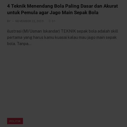
4 Teknik Menendang Bola Paling Dasar dan Akurat
untuk Pemula agar Jago Main Sepak Bola
BY
NOVEMBER 22, 2025
31
ilustrasi (MI/Usman Iskandar) TEKNIK sepak bola adalah skill
pertama yang harus kamu kuasai kalau mau jago main sepak
bola. Tanpa…
POLITIK