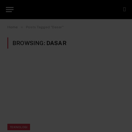
»
Home
Posts Tagged "Dasar"
BROWSING:
DASAR
TEKNOLOGI