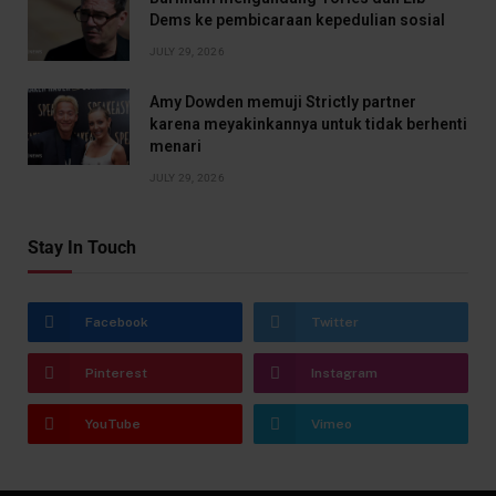
Dems ke pembicaraan kepedulian sosial
JULY 29, 2026
Amy Dowden memuji Strictly partner
karena meyakinkannya untuk tidak berhenti
menari
JULY 29, 2026
Stay In Touch
Facebook
Twitter
Pinterest
Instagram
YouTube
Vimeo