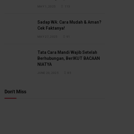
MAY 1, 2025
113
Sadap WA: Cara Mudah & Aman?
Cek Faktanya!
MAY 27, 2025
91
Tata Cara Mandi Wajib Setelah
Berhubungan, BerIKUT BACAAN
NIATYA
JUNE 20, 2025
85
Don't Miss