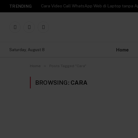
TRENDING
Facebook
X
Instagram
(Twitter)
Home
Saturday, August 8
»
Home
Posts Tagged "Cara"
BROWSING:
CARA