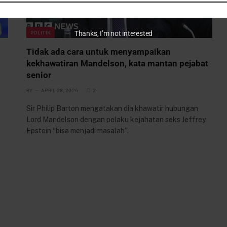
POLITIK
Thanks, I’m not interested
Tidak ada cara untuk menyampaikan
kekhawatiran Mandelson, kata mantan pejabat
senior
BY
APRIL 28, 2026
2
Sir Philip Barton mengatakan dia khawatir hubungan
Lord Mandelson dengan pelaku kejahatan seks Jeffrey
Epstein “bisa menjadi masalah”.