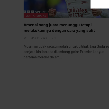
CERITA TERATAS
Arsenal sang juara menunggu tetapi
melakukannya dengan cara yang sulit
BY
MAY 11, 2026
4
Musim ini tidak selalu mudah untuk dilihat, tapi Gudang
senjata kini berada di ambang gelar Premier League
pertama mereka dalam…