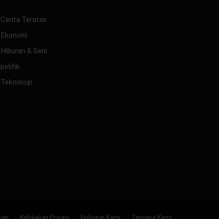
Cerita Teratas
Ekonomi
Hiburan & Seni
politik
Teknologi
uan
Kebijakan Privasi
Hubungi Kami
Tentang Kami