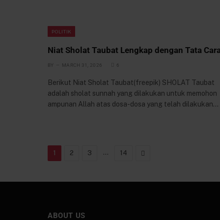
POLITIK
Niat Sholat Taubat Lengkap dengan Tata Car
BY
MARCH 31, 2026
6
Berikut Niat Sholat Taubat(freepik) SHOLAT Taubat
adalah sholat sunnah yang dilakukan untuk memohon
ampunan Allah atas dosa-dosa yang telah dilakukan…
…
Next
1
2
3
14
ABOUT US