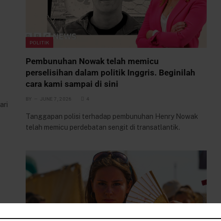
POLITIK
Pembunuhan Nowak telah memicu
perselisihan dalam politik Inggris. Beginilah
cara kami sampai di sini
BY
JUNE 7, 2026
4
ari
Tanggapan polisi terhadap pembunuhan Henry Nowak
telah memicu perdebatan sengit di transatlantik.