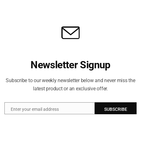
HIBURAN & SENI
Cara tetap tenang di festival musim panas
Anda
BY
MIKE MIKE
MAY 24, 2026
4
Saat musim festival musim panas dimulai, suhu
Newsletter Signup
n
diperkirakan akan melonjak pada akhir pekan hari libur
bank ini.
Subscribe to our weekly newsletter below and never miss the
latest product or an exclusive offer.
Enter your email address
SUBSCRIBE
Email