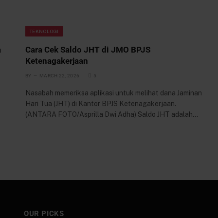
TEKNOLOGI
a
Cara Cek Saldo JHT di JMO BPJS
Ketenagakerjaan
BY
MARCH 22, 2026
5
Nasabah memeriksa aplikasi untuk melihat dana Jaminan
Hari Tua (JHT) di Kantor BPJS Ketenagakerjaan.
(ANTARA FOTO/Asprilla Dwi Adha) Saldo JHT adalah…
OUR PICKS