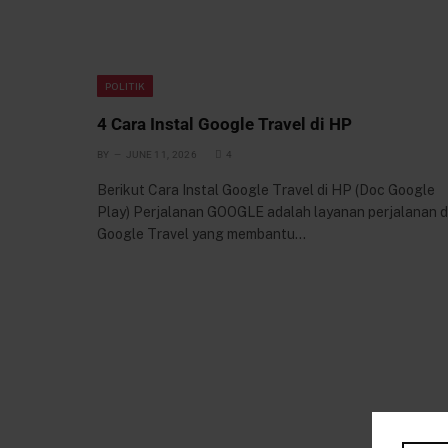
POLITIK
4 Cara Instal Google Travel di HP
BY
JUNE 11, 2026
4
Berikut Cara Instal Google Travel di HP (Doc Google
Play) Perjalanan GOOGLE adalah layanan perjalanan d
Google Travel yang membantu…