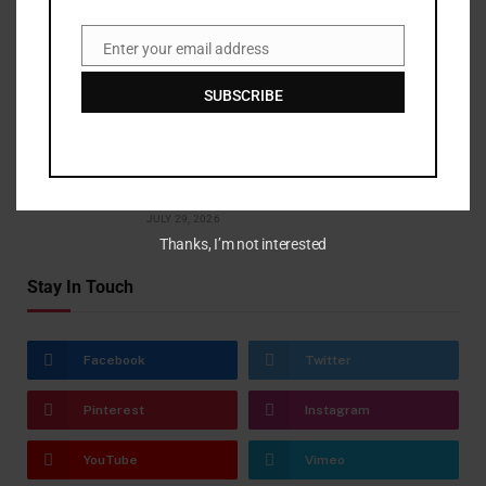
Burnham mengundang Tories dan Lib
Enter your email address
Email
Dems ke pembicaraan kepedulian sosial
SUBSCRIBE
JULY 29, 2026
Amy Dowden memuji Strictly partner
karena meyakinkannya untuk tidak berhenti
menari
JULY 29, 2026
Thanks, I’m not interested
Stay In Touch
Facebook
Twitter
Pinterest
Instagram
YouTube
Vimeo