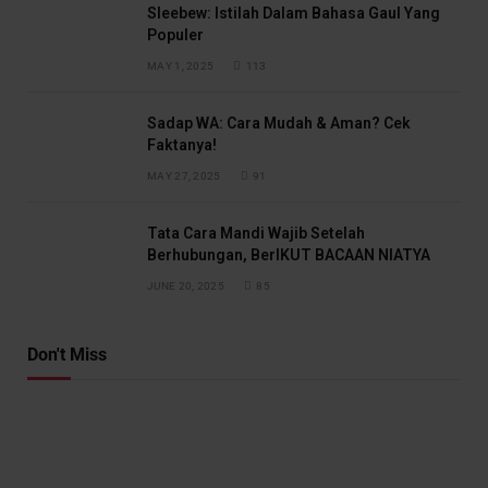
Sleebew: Istilah Dalam Bahasa Gaul Yang
Populer
MAY 1, 2025
113
Sadap WA: Cara Mudah & Aman? Cek
Faktanya!
MAY 27, 2025
91
Tata Cara Mandi Wajib Setelah
Berhubungan, BerIKUT BACAAN NIATYA
JUNE 20, 2025
85
Don't Miss