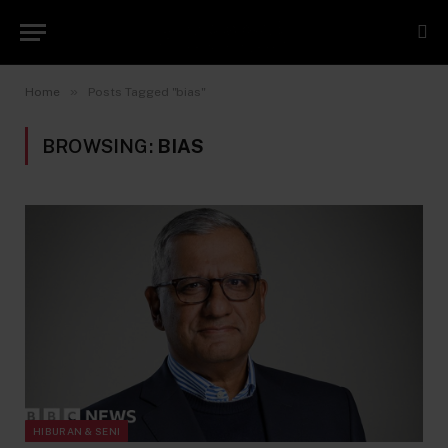
»
Home
Posts Tagged "bias"
BROWSING:
BIAS
HIBURAN & SENI