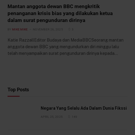
Mantan anggota dewan BBC mengkritik
penanganan krisis bias yang dilakukan ketua
dalam surat pengunduran dirinya
BY
MIKE MIKE
NOVEMBER 26, 2025
3
Katie RazzallEditor Budaya dan MediaBBCSeorang mantan
anggota dewan BBC yang mengundurkan diri minggu lalu
telah menyampaikan surat pengunduran dirinya kepada…
Top Posts
Negara Yang Selalu Ada Dalam Dunia Fikssi
APRIL 25, 2025
149