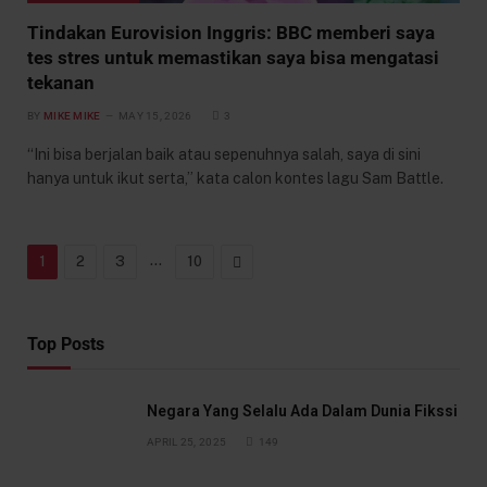
Tindakan Eurovision Inggris: BBC memberi saya
tes stres untuk memastikan saya bisa mengatasi
tekanan
BY
MIKE MIKE
MAY 15, 2026
3
“Ini bisa berjalan baik atau sepenuhnya salah, saya di sini
hanya untuk ikut serta,” kata calon kontes lagu Sam Battle.
…
Next
1
2
3
10
Top Posts
Negara Yang Selalu Ada Dalam Dunia Fikssi
APRIL 25, 2025
149