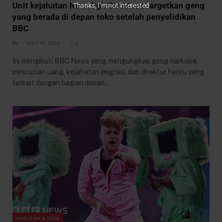
Unit kejahatan New High Street menargetkan geng
Thanks, I’m not interested
yang berada di depan toko setelah penyelidikan
BBC
BY
MAY 19, 2026
3
Ini mengikuti BBC News yang mengungkap geng narkoba,
pencucian uang, kejahatan imigrasi, dan direktur hantu yang
terkait dengan bagian depan…
HIBURAN & SENI