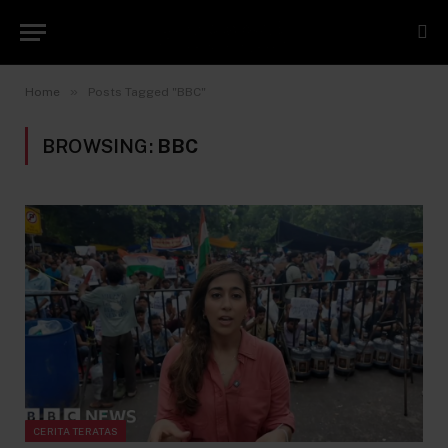
»
Home
Posts Tagged "BBC"
BROWSING:
BBC
CERITA TERATAS