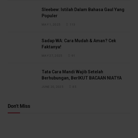
Sleebew: Istilah Dalam Bahasa Gaul Yang
Populer
MAY 1, 2025
113
Sadap WA: Cara Mudah & Aman? Cek
Faktanya!
MAY 27, 2025
91
Tata Cara Mandi Wajib Setelah
Berhubungan, BerIKUT BACAAN NIATYA
JUNE 20, 2025
85
Don't Miss