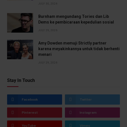
JULY 30, 2026
Burnham mengundang Tories dan Lib
Dems ke pembicaraan kepedulian sosial
JULY 29, 2026
Amy Dowden memuji Strictly partner
karena meyakinkannya untuk tidak berhenti
menari
JULY 29, 2026
Stay In Touch
Facebook
Twitter
Pinterest
Instagram
YouTube
Vimeo