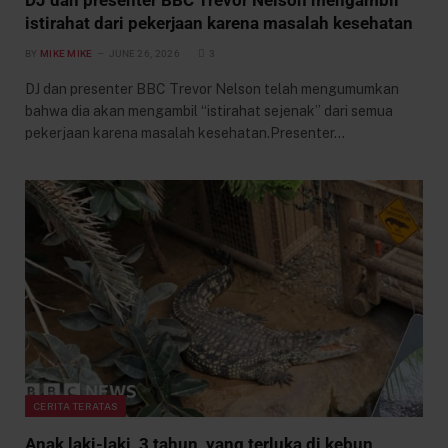
DJ dan presenter BBC Trevor Nelson mengambil
istirahat dari pekerjaan karena masalah kesehatan
BY
MIKE MIKE
JUNE 26, 2026
3
DJ dan presenter BBC Trevor Nelson telah mengumumkan
bahwa dia akan mengambil “istirahat sejenak” dari semua
pekerjaan karena masalah kesehatan.Presenter…
CERITA TERATAS
Anak laki-laki, 3 tahun, yang terluka di kebun