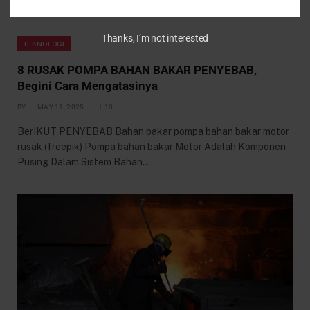
Thanks, I’m not interested
TEKNOLOGI
8 RUSAK POMPA BAHAN BAKAR PENYEBAB,
Begini Cara Mengatasinya
BY
MAY 11, 2025
10
BerIKUT PENYEBAB Bahan bakar pompa bahan bakar motor
rusak (freepik) Pompa bahan bakar Motor Adalah Komponen
Pusing Dalam Sistem Bahan…