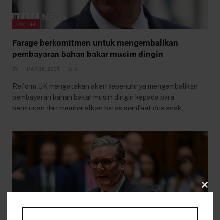
POLITIK
Farage berkomitmen untuk mengembalikan
pembayaran bahan bakar musim dingin
BY
MAY 26, 2025
3
Reform UK mengatakan akan sepenuhnya mengembalikan
pembayaran bahan bakar musim dingin kepada para
pensiunan dan membatalkan batas manfaat dua anak,…
CLO
THIS