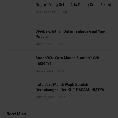
Negara Yang Selalu Ada Dalam Dunia Fikssi
APRIL 25, 2025
149
Sleebew: Istilah Dalam Bahasa Gaul Yang
Populer
MAY 1, 2025
113
Sadap WA: Cara Mudah & Aman? Cek
Faktanya!
MAY 27, 2025
91
Tata Cara Mandi Wajib Setelah
Berhubungan, BerIKUT BACAAN NIATYA
JUNE 20, 2025
85
Don't Miss